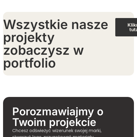
Wszystkie nasze
Klik
tut
projekty
zobaczysz w
portfolio
Porozmawiajmy o
Twoim projekcie
Chcesz odświeżyć wizerunek swojej marki,