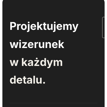
Projektujemy
N
n
wizerunek
w każdym
detalu.