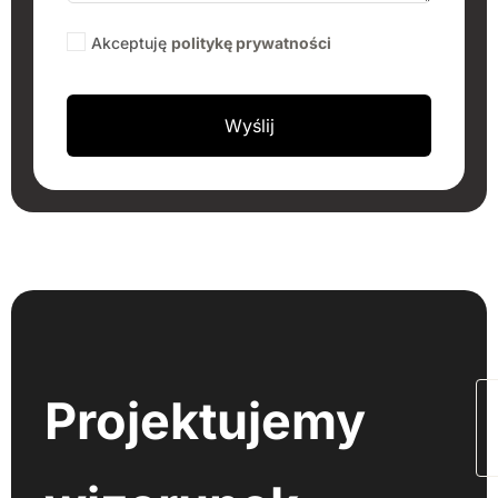
Akceptuję
politykę prywatności
Projektujemy
N
n