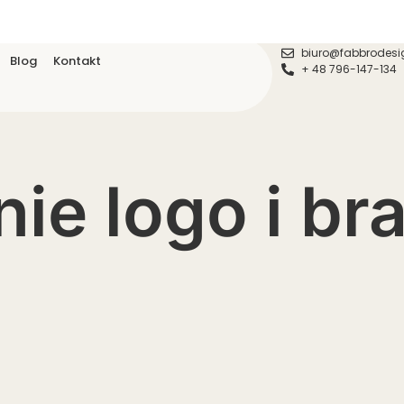
biuro@fabbrodesi
Blog
Kontakt
+ 48 796-147-134
ie logo i br