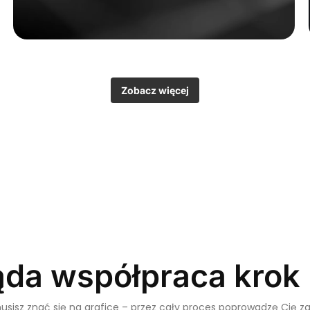
Zobacz więcej
ąda współpraca krok 
usisz znać się na grafice – przez cały proces poprowadzę Cię za