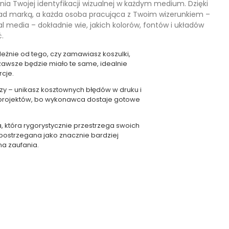
nia Twojej identyfikacji wizualnej w każdym medium. Dzięki
 nad marką, a każda osoba pracująca z Twoim wizerunkiem –
 media – dokładnie wie, jakich kolorów, fontów i układów
.
eżnie od tego, czy zamawiasz koszulki,
 zawsze będzie miało te same, idealnie
cje.
zy – unikasz kosztownych błędów w druku i
projektów, bo wykonawca dostaje gotowe
a, która rygorystycznie przestrzega swoich
 postrzegana jako znacznie bardziej
na zaufania.