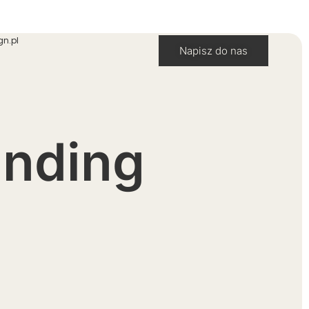
gn.pl
Napisz do nas
anding